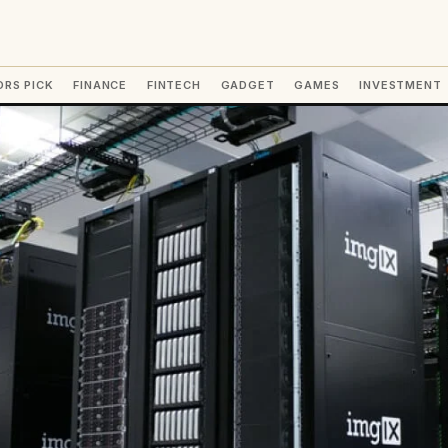
ORS PICK
FINANCE
FINTECH
GADGET
GAMES
INVESTMENT