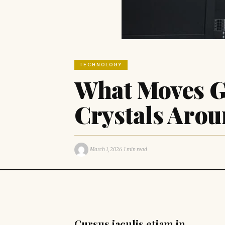
TECHNOLOGY
What Moves G
Crystals Arou
·
·
March 1, 2026
1 min read
Cursus iaculis etiam in